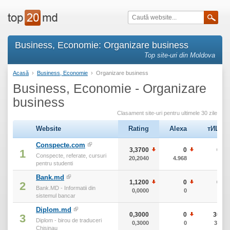
Business, Economie: Organizare business
Top site-uri din Moldova
Acasă
›
Business, Economie
›
Organizare business
Business, Economie - Organizare
business
Clasament site-uri pentru ultimele 30 zile
Website
Rating
Alexa
тИЦ
Conspecte.com
3,3700
0
0
1
Conspecte, referate, cursuri
20,2040
4.968
0
pentru studenti
Bank.md
1,1200
0
0
2
Bank.MD - Informatii din
0,0000
0
0
sistemul bancar
Diplom.md
0,3000
0
30
3
Diplom - birou de traduceri
0,3000
0
30
Chisinau