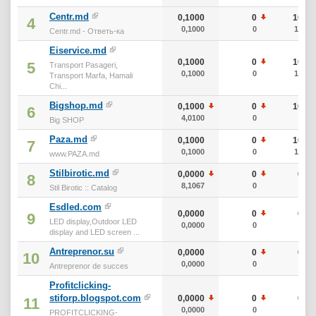
Centr.md
0,1000
0
10
4
0,1000
0
10
Centr.md - Ответь-ка
Eiservice.md
0,1000
0
10
5
Transport Pasageri,
0,1000
0
10
Transport Marfa, Hamali
Chi...
Bigshop.md
0,1000
0
10
6
4,0100
0
0
Big SHOP
Paza.md
0,1000
0
10
7
0,1000
0
10
www.PAZA.md
Stilbirotic.md
0,0000
0
0
8
8,1067
0
0
Stil Birotic :: Catalog
Esdled.com
0,0000
0
0
9
LED display,Outdoor LED
0,0000
0
0
display and LED screen ...
Antreprenor.su
0,0000
0
0
10
0,0000
0
0
Antreprenor de succes
Profitclicking-
stiforp.blogspot.com
0,0000
0
0
11
0,0000
0
0
PROFITCLICKING-