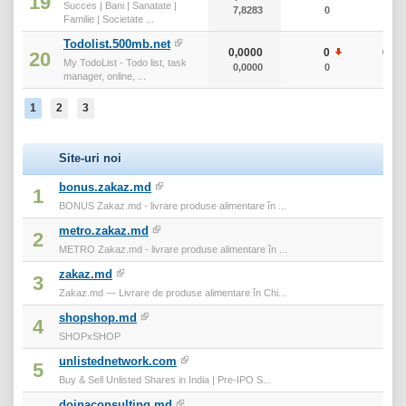
19
Succes | Bani | Sanatate |
7,8283
0
0
Familie | Societate ...
Todolist.500mb.net
0,0000
0
0
20
My TodoList - Todo list, task
0,0000
0
0
manager, online, ...
1
2
3
Site-uri noi
bonus.zakaz.md
1
BONUS Zakaz.md - livrare produse alimentare în ...
metro.zakaz.md
2
METRO Zakaz.md - livrare produse alimentare în ...
zakaz.md
3
Zakaz.md — Livrare de produse alimentare în Chi...
shopshop.md
4
SHOPxSHOP
unlistednetwork.com
5
Buy & Sell Unlisted Shares in India | Pre-IPO S...
doinaconsulting.md