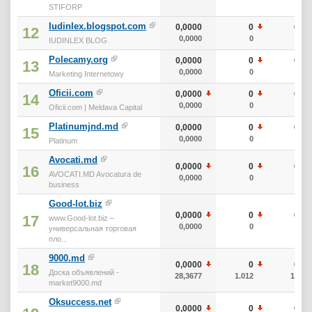
STIFORP
Iudinlex.blogspot.com
0,0000
0
0
12
0,0000
0
0
IUDINLEX BLOG
Polecamy.org
0,0000
0
0
13
0,0000
0
0
Marketing Internetowy
Oficii.com
0,0000
0
0
14
0,0000
0
0
Oficii.com | Meldava Capital
Platinumjnd.md
0,0000
0
0
15
0,0000
0
0
Platinum
Avocati.md
0,0000
0
0
16
AVOCATI.MD Avocatura de
0,0000
0
0
business
Good-lot.biz
0,0000
0
0
17
www.Good-lot.biz –
0,0000
0
0
универсальная торговая
пло...
9000.md
0,0000
0
0
18
Доска объявлений -
28,3677
1.012
10
market9000.md
Oksuccess.net
0,0000
0
0