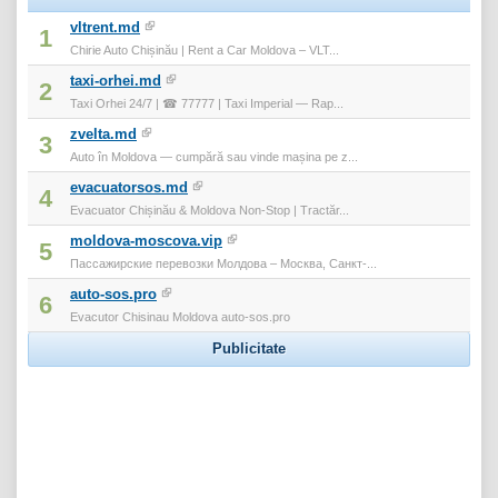
vltrent.md
1
Chirie Auto Chișinău | Rent a Car Moldova – VLT...
taxi-orhei.md
2
Taxi Orhei 24/7 | ☎ 77777 | Taxi Imperial — Rap...
zvelta.md
3
Auto în Moldova — cumpără sau vinde mașina pe z...
evacuatorsos.md
4
Evacuator Chișinău & Moldova Non-Stop | Tractăr...
moldova-moscova.vip
5
Пассажирские перевозки Молдова – Москва, Санкт-...
auto-sos.pro
6
Evacutor Chisinau Moldova auto-sos.pro
Publicitate