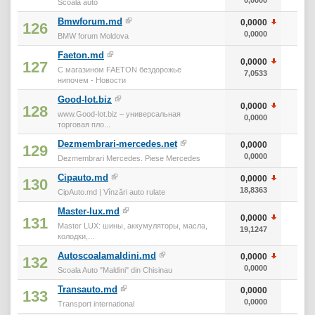
Scoala auto
Bmwforum.md
0,0000
126
0,0000
BMW forum Moldova
Faeton.md
0,0000
127
С магазином FAETON бездорожье
7,0533
нипочем - Новости
Good-lot.biz
0,0000
128
www.Good-lot.biz – универсальная
0,0000
торговая пло...
Dezmembrari-mercedes.net
0,0000
129
0,0000
Dezmembrari Mercedes. Piese Mercedes
Cipauto.md
0,0000
130
18,8363
5.7
CipAuto.md | Vînzări auto rulate
Master-lux.md
0,0000
131
Master LUX: шины, аккумуляторы, масла,
19,1247
6.2
колодки,...
Autoscoalamaldini.md
0,0000
132
0,0000
Scoala Auto "Maldini" din Chisinau
Transauto.md
0,0000
133
0,0000
Transport international