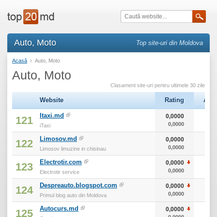
Auto, Moto
Top site-uri din Moldova
Acasă
›
Auto, Moto
Auto, Moto
Clasament site-uri pentru ultimele 30 zile
Website
Rating
Alex
Itaxi.md
0,0000
121
0,0000
iTaxi
Limosov.md
0,0000
122
0,0000
Limosov limuzine in chisinau
Electrotir.com
0,0000
123
0,0000
Electrotir service
Despreauto.blogspot.com
0,0000
124
0,0000
Primul blog auto din Moldova
Autocurs.md
0,0000
125
0,0000