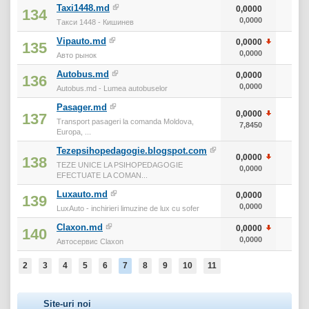
Taxi1448.md
0,0000
134
0,0000
Такси 1448 - Кишинев
Vipauto.md
0,0000
135
0,0000
Авто рынок
Autobus.md
0,0000
136
0,0000
Autobus.md - Lumea autobuselor
Pasager.md
0,0000
137
Transport pasageri la comanda Moldova,
7,8450
Europa, ...
Tezepsihopedagogie.blogspot.com
0,0000
138
TEZE UNICE LA PSIHOPEDAGOGIE
0,0000
EFECTUATE LA COMAN...
Luxauto.md
0,0000
139
0,0000
LuxAuto - inchirieri limuzine de lux cu sofer
Claxon.md
0,0000
140
0,0000
Автосервис Claxon
2
3
4
5
6
7
8
9
10
11
Site-uri noi