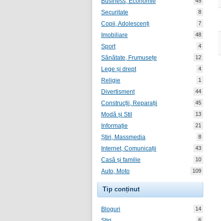
Business, Economie
45
Securitate
8
Copii, Adolescenți
7
Imobiliare
48
Sport
4
Sănătate, Frumusețe
12
Lege și drept
4
Religie
1
Divertisment
44
Construcții, Reparații
45
Modă și Stil
13
Informație
21
Știri, Massmedia
8
Internet, Comunicații
43
Casă și familie
10
Auto, Moto
109
Tip conținut
Bloguri
14
Știri
6