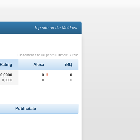
Top site-uri din Moldova
Clasament site-uri pentru ultimele 30 zile
Rating
Alexa
тИЦ
0,0000
0
0
0,0000
0
0
Publicitate