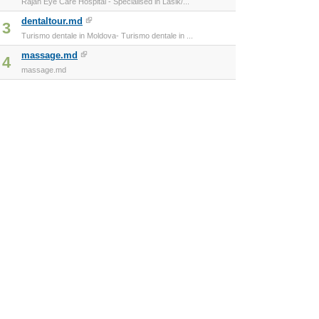
Rajan Eye Care Hospital - Specialised in Lasik/...
dentaltour.md
3
Turismo dentale in Moldova- Turismo dentale in ...
massage.md
4
massage.md