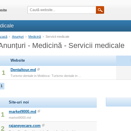
site
dicale
Acasă
›
Anunțuri
›
Medicină
›
Servicii medicale
Anunțuri - Medicină - Servicii medicale
Website
Dentaltour.md
1
Turismo dentale in Moldova- Turismo dentale in ...
1
Site-uri noi
market9000.md
1
market9000.md
rajaneyecare.com
2