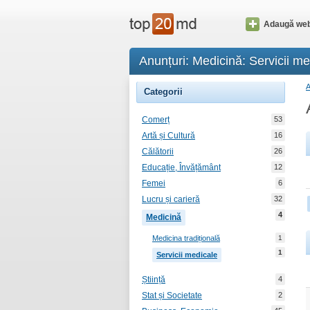
Adaugă web
Anunțuri: Medicină: Servicii me
Categorii
Comerț
53
Artă și Cultură
16
Călătorii
26
Educație, Învățământ
12
Femei
6
Lucru și carieră
32
4
Medicină
Medicina tradițională
1
1
Servicii medicale
Știință
4
Stat și Societate
2