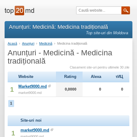
Anunțuri: Medicină: Medicina tradițională
Top site-uri din Moldova
Acasă
›
Anunțuri
›
Medicină
›
Medicina tradițională
Anunțuri - Medicină - Medicina
tradițională
Clasament site-uri pentru ultimele 30 zile
Website
Rating
Alexa
тИЦ
Market9000.md
1
0,0000
0
0
market9000.md
1
Site-uri noi
market9000.md
1
market9000.md