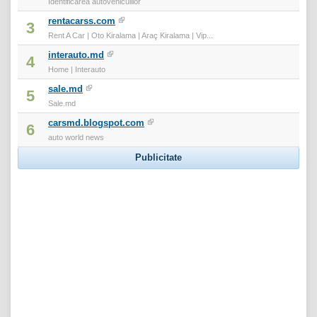
Identificarea autovehiculilor
rentacarss.com
3
Rent A Car | Oto Kiralama | Araç Kiralama | Vip...
interauto.md
4
Home | Interauto
sale.md
5
Sale.md
carsmd.blogspot.com
6
auto world news
Publicitate