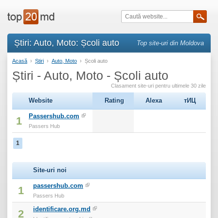
Știri: Auto, Moto: Școli auto
Top site-uri din Moldova
Acasă
›
Știri
›
Auto, Moto
›
Școli auto
Știri - Auto, Moto - Școli auto
Clasament site-uri pentru ultimele 30 zile
Website
Rating
Alexa
тИЦ
Passershub.com
1
Passers Hub
1
Site-uri noi
passershub.com
1
Passers Hub
identificare.org.md
2