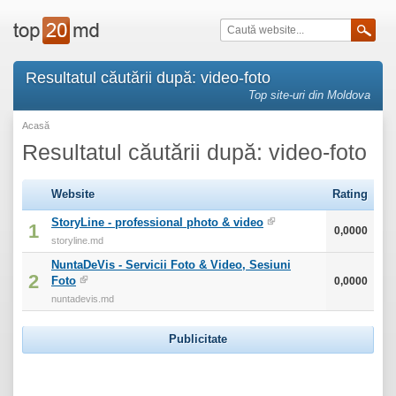
Resultatul căutării după: video-foto
Top site-uri din Moldova
Acasă
Resultatul căutării după: video-foto
Website
Rating
StoryLine - professional photo & video
1
0,0000
storyline.md
NuntaDeVis - Servicii Foto & Video, Sesiuni
2
Foto
0,0000
nuntadevis.md
Publicitate