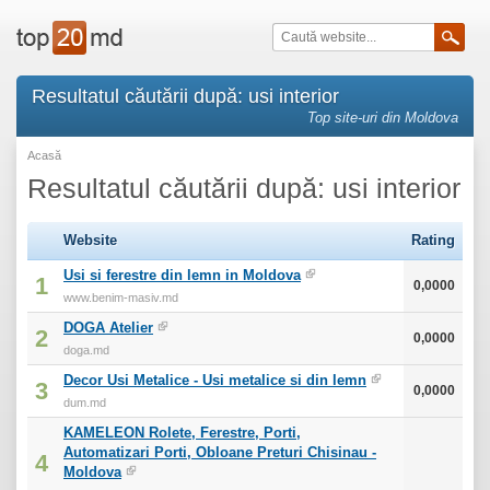
Resultatul căutării după: usi interior
Top site-uri din Moldova
Acasă
Resultatul căutării după: usi interior
Website
Rating
Usi si ferestre din lemn in Moldova
1
0,0000
www.benim-masiv.md
DOGA Atelier
2
0,0000
doga.md
Decor Usi Metalice - Usi metalice si din lemn
3
0,0000
dum.md
KAMELEON Rolete, Ferestre, Porti,
Automatizari Porti, Obloane Preturi Chisinau -
4
Moldova