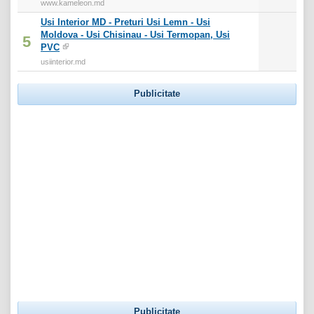
www.kameleon.md
Usi Interior MD - Preturi Usi Lemn - Usi
Moldova - Usi Chisinau - Usi Termopan, Usi
5
PVC
usiinterior.md
Publicitate
Publicitate