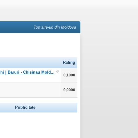
Top site-uri din Moldova
Rating
hi | Baruri - Chisinau Mold...
0,1000
0,0000
Publicitate