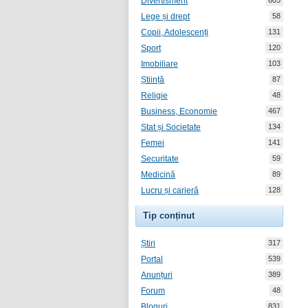
Divertisment
605
Lege și drept
58
Copii, Adolescenți
131
Sport
120
Imobiliare
103
Știință
87
Religie
48
Business, Economie
467
Stat și Societate
134
Femei
141
Securitate
59
Medicină
89
Lucru și carieră
128
Tip conținut
Știri
317
Portal
539
Anunțuri
389
Forum
48
Bloguri
831