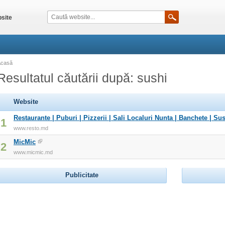
site
Acasă
Resultatul căutării după: sushi
Website
Restaurante | Puburi | Pizzerii | Sali Localuri Nunta | Banchete | Sus
1
www.resto.md
MicMic
2
www.micmic.md
Publicitate