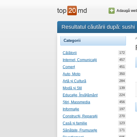
Adaugă web
Resultatul căutării după: sushi
Categorii
Călătorii
172
Internet, Comunicații
457
Comerț
451
Auto, Moto
350
Artă și Cultură
284
Modă și Stil
139
Educație, Învățământ
224
Știri, Massmedia
456
Informație
197
Construcții, Reparații
270
Casă și familie
123
Sănătate, Frumusețe
171