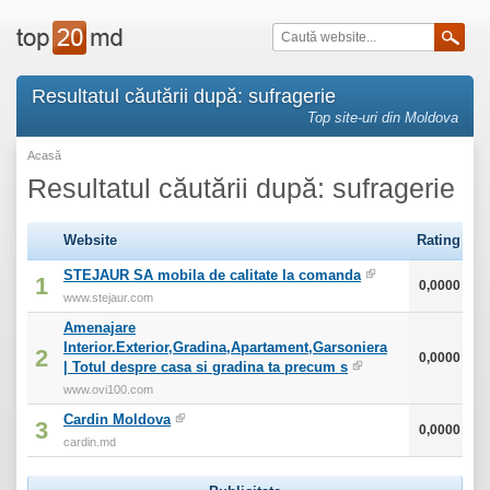
Resultatul căutării după: sufragerie
Top site-uri din Moldova
Acasă
Resultatul căutării după: sufragerie
Website
Rating
STEJAUR SA mobila de calitate la comanda
1
0,0000
www.stejaur.com
Amenajare
Interior.Exterior,Gradina,Apartament,Garsoniera
2
0,0000
| Totul despre casa si gradina ta precum s
www.ovi100.com
Cardin Moldova
3
0,0000
cardin.md