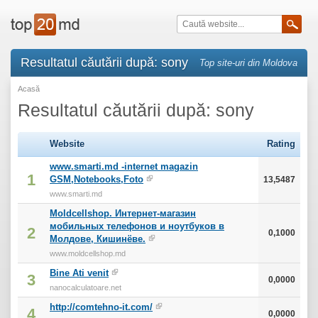
Resultatul căutării după: sony
Top site-uri din Moldova
Acasă
Resultatul căutării după: sony
Website
Rating
www.smarti.md -internet magazin
1
GSM,Notebooks,Foto
13,5487
www.smarti.md
Moldcellshop. Интернет-магазин
мобильных телефонов и ноутбуков в
2
0,1000
Молдове, Кишинёве.
www.moldcellshop.md
Bine Ati venit
3
0,0000
nanocalculatoare.net
http://comtehno-it.com/
4
0,0000