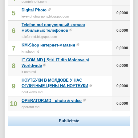
comtehno-it.com
Digital Photo
5
0,0000
level-photography.blogspot.com
Telefon.md популярный каталог
6
мобильных телефонов
0,0000
telefonmd.blogspot.com
KM-Shop интернет-магазин
7
0,0000
kmshop.md
IT.COM.MD | Știri IT din Moldova și
8
Worldwide
0,0000
it.com.md
НОУТБУКИ В МОЛДОВЕ У НАС
9
ОТЛИЧНЫЕ ЦЕНЫ НА НОУТБУКИ
0,0000
nout.webs.md
OPERATOR.MD - photo & video
10
0,0000
operator.md
Publicitate