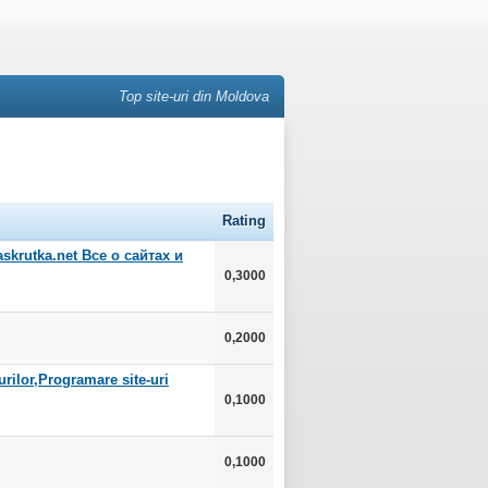
Top site-uri din Moldova
Rating
krutka.net Все о сайтах и
0,3000
0,2000
rilor,Programare site-uri
0,1000
0,1000