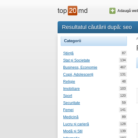
Adaugă web
Resultatul căutării după: seo
Categorii
Știință
87
Stat și Societate
134
Business, Economie
467
Copii, Adolescenți
131
Religie
48
Imobiliare
103
Sport
120
Securitate
59
Femei
141
Medicină
89
Lucru și carieră
128
Modă și Stil
139