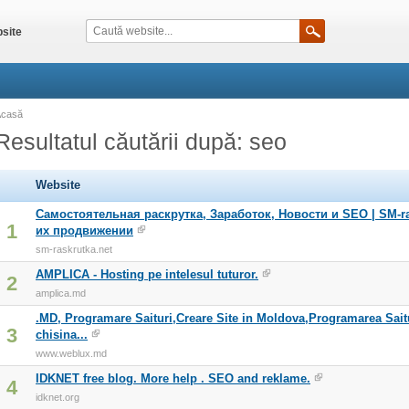
site
Acasă
Resultatul căutării după: seo
Website
Самостоятельная раскрутка, Заработок, Новости и SEO | SM-ras
1
их продвижении
sm-raskrutka.net
AMPLICA - Hosting pe intelesul tuturor.
2
amplica.md
.MD, Programare Saituri,Creare Site in Moldova,Programarea Saitu
3
chisina...
www.weblux.md
IDKNET free blog. More help . SEO and reklame.
4
idknet.org