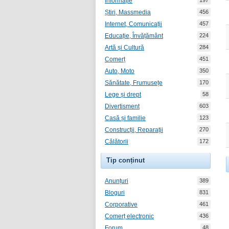
Informație
197
Știri, Massmedia
456
Internet, Comunicații
457
Educație, Învățământ
224
Artă și Cultură
284
Comerț
451
Auto, Moto
350
Sănătate, Frumusețe
170
Lege și drept
58
Divertisment
603
Casă și familie
123
Construcții, Reparații
270
Călătorii
172
Tip conținut
Anunțuri
389
Bloguri
831
Corporative
461
Comerț electronic
436
Forum
48