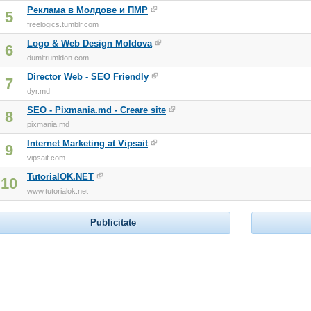
Реклама в Молдове и ПМР
5
freelogics.tumblr.com
Logo & Web Design Moldova
6
dumitrumidon.com
Director Web - SEO Friendly
7
dyr.md
SEO - Pixmania.md - Creare site
8
pixmania.md
Internet Marketing at Vipsait
9
vipsait.com
TutorialOK.NET
10
www.tutorialok.net
Publicitate