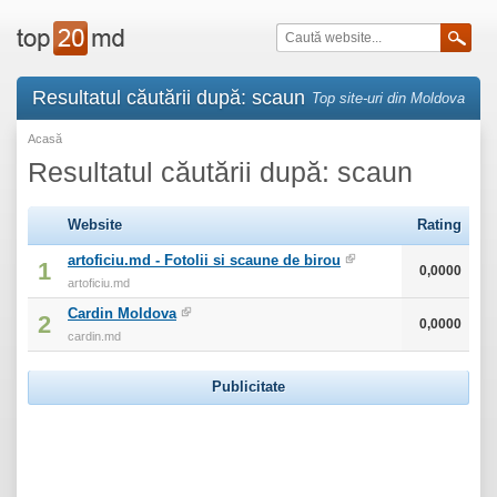
Resultatul căutării după: scaun
Top site-uri din Moldova
Acasă
Resultatul căutării după: scaun
Website
Rating
artoficiu.md - Fotolii si scaune de birou
1
0,0000
artoficiu.md
Cardin Moldova
2
0,0000
cardin.md
Publicitate