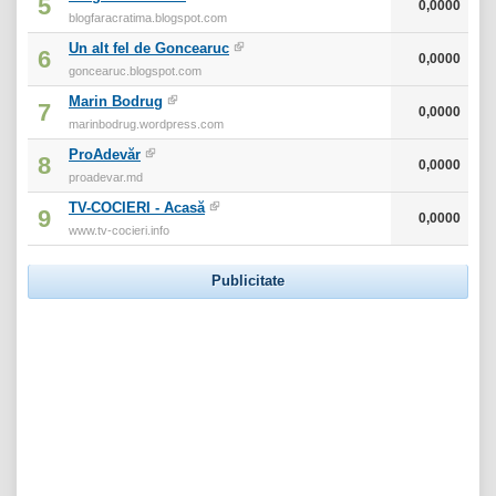
5
0,0000
blogfaracratima.blogspot.com
Un alt fel de Goncearuc
6
0,0000
goncearuc.blogspot.com
Marin Bodrug
7
0,0000
marinbodrug.wordpress.com
ProAdevăr
8
0,0000
proadevar.md
TV-COCIERI - Acasă
9
0,0000
www.tv-cocieri.info
Publicitate