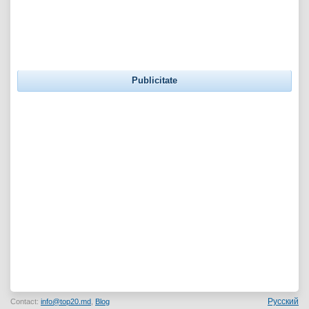
Publicitate
Русский
Contact:
info@top20.md
,
Blog