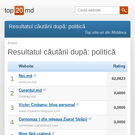
Resultatul căutării după: politică
Top site-uri din Moldova
Acasă
Resultatul căutării după: politică
Website
Rating
Noi.md
1
62,0823
www.noi.md
Curentul.md
2
0,4000
curentul.md
Victor Ciobanu: blog personal
3
0,0000
www.vciobanu.blogspot.com
Cernomaz | din rețeaua Ziarul Străzii
4
0,0000
cernomaz.ziarulstrazii.com
Blog fără cratimă