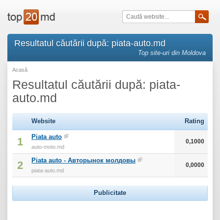
Resultatul căutării după: piata-auto.md
Top site-uri din Moldova
Acasă
Resultatul căutării după: piata-
auto.md
Website
Rating
Piata auto
1
0,1000
auto-moto.md
Piata auto - Авторынок молдовы
2
0,0000
piata-auto.md
Publicitate