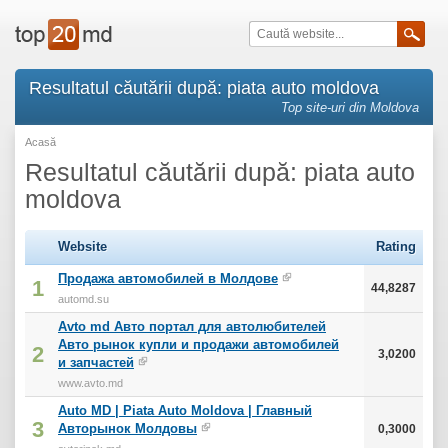
Resultatul căutării după: piata auto moldova
Top site-uri din Moldova
Acasă
Resultatul căutării după: piata auto
moldova
Website
Rating
Продажа автомобилей в Молдове
1
44,8287
automd.su
Avto md Авто портал для автолюбителей
Авто рынок купли и продажи автомобилей
2
3,0200
и запчастей
www.avto.md
Auto MD | Piata Auto Moldova | Главный
3
Авторынок Молдовы
0,3000