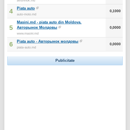
avtorinok.md
Piata auto
4
0,1000
auto-moto.md
Masini.md - piata auto din Moldova.
5
Авторынок Молдовы
0,0000
www.masini.md
Piata auto - Авторынок молдовы
6
0,0000
piata-auto.md
Publicitate