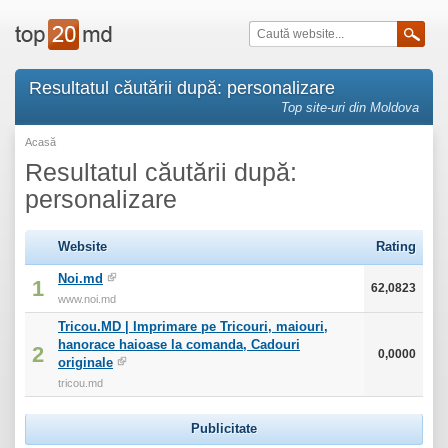
Resultatul căutării după: personalizare
Top site-uri din Moldova
Acasă
Resultatul căutării după:
personalizare
Website
Rating
Noi.md
1
62,0823
www.noi.md
Tricou.MD | Imprimare pe Tricouri, maiouri,
hanorace haioase la comanda, Cadouri
2
0,0000
originale
tricou.md
Publicitate