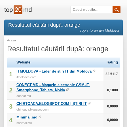
Resultatul căutării după: orange
Top site-uri din Moldova
Acasă
Resultatul căutării după: orange
Website
Rating
ITMOLDOVA - Lider de stiri IT din Moldova
1
32,5117
itmoldova.com
CONECT.MD - Magazin electronic GSM-IT.
2
Smartphone, Tableta, Nokia
0,1000
conect.md
CHIRTOACA.BLOGSPOT.COM | ŞTIRI IT
3
0,0000
chirtoaca.blogspot.com
Minimal.md
4
0,0000
minimal.md