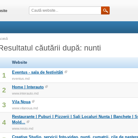
site
Acasă
Resultatul căutării după: nunti
Website
Eventus - sala de festivități
1
eventus.md
Home | Interauto
2
www.interauto.md
Vila Noua
3
www.vilanoua.md
Restaurante | Puburi | Pizzerii | Sali Localuri Nunta | Banchete | S
4
Mold...
www.resto.md
Creative Studio, servicii foto-video, nunti, cumatrii, zile de nastere 