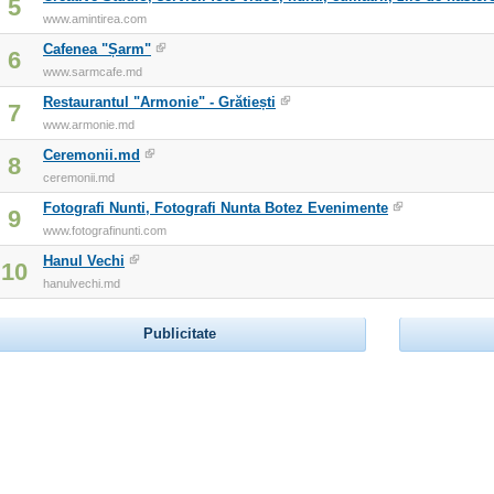
5
www.amintirea.com
Cafenea "Șarm"
6
www.sarmcafe.md
Restaurantul "Armonie" - Grătiești
7
www.armonie.md
Ceremonii.md
8
ceremonii.md
Fotografi Nunti, Fotografi Nunta Botez Evenimente
9
www.fotografinunti.com
Hanul Vechi
10
hanulvechi.md
Publicitate