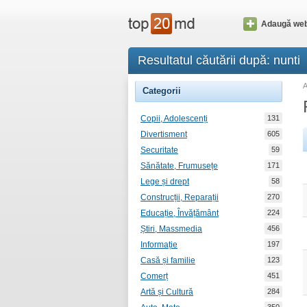
Adaugă web
Resultatul căutării după: nunti
Categorii
Copii, Adolescenți
131
Divertisment
605
Securitate
59
Sănătate, Frumusețe
171
Lege și drept
58
Construcții, Reparații
270
Educație, Învățământ
224
Știri, Massmedia
456
Informație
197
Casă și familie
123
Comerț
451
Artă și Cultură
284