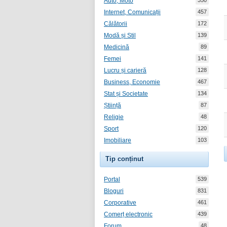
Auto, Moto
350
Internet, Comunicații
457
Călătorii
172
Modă și Stil
139
Medicină
89
Femei
141
Lucru și carieră
128
Business, Economie
467
Stat și Societate
134
Știință
87
Religie
48
Sport
120
Imobiliare
103
Tip conținut
Portal
539
Bloguri
831
Corporative
461
Comerț electronic
439
Forum
48