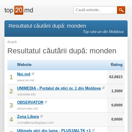
Resultatul căutării după: monden
Top site-uri din Moldova
Acasă
Resultatul căutării după: monden
Website
Rating
Noi.md
1
62,0823
www.noi.md
UNIMEDIA - Portalul de știri nr. 1 din Moldova
2
1,3000
unimedia.info
OBSERVATOR
3
0,0000
observator.md
Zona Libera
4
0,0000
zzonalibera.blogspot.com
Ultimele ştiri din lume - PLUS1NU.TK +1