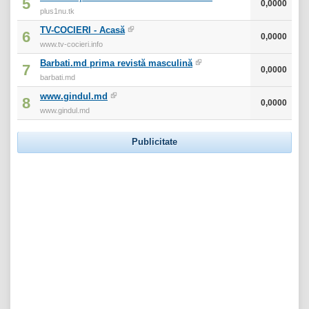
5
0,0000
plus1nu.tk
TV-COCIERI - Acasă
6
0,0000
www.tv-cocieri.info
Barbati.md prima revistă masculină
7
0,0000
barbati.md
www.gindul.md
8
0,0000
www.gindul.md
Publicitate