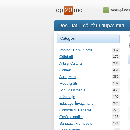
Adaugă web
Resultatul căutării după: miri
Categorii
Internet, Comunicații
457
Călătorii
172
Artă și Cultură
284
Comerț
451
Auto, Moto
350
Modă și Stil
139
Știri, Massmedia
456
Informație
197
Educație, Învățământ
224
Construcții, Reparații
270
Casă și familie
123
Sănătate, Frumusețe
171