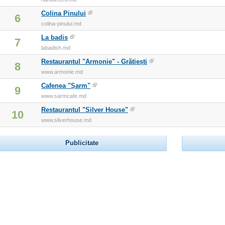
Colina Pinului
6
colina-pinului.md
La badis
7
labadish.md
Restaurantul "Armonie" - Grătiești
8
www.armonie.md
Cafenea "Șarm"
9
www.sarmcafe.md
Restaurantul "Silver House"
10
www.silverhouse.md
Publicitate