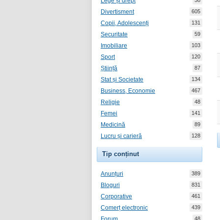
Lege și drept
58
Divertisment
605
Copii, Adolescenți
131
Securitate
59
Imobiliare
103
Sport
120
Știință
87
Stat și Societate
134
Business, Economie
467
Religie
48
Femei
141
Medicină
89
Lucru și carieră
128
Tip conținut
Anunțuri
389
Bloguri
831
Corporative
461
Comerț electronic
439
Forum
48