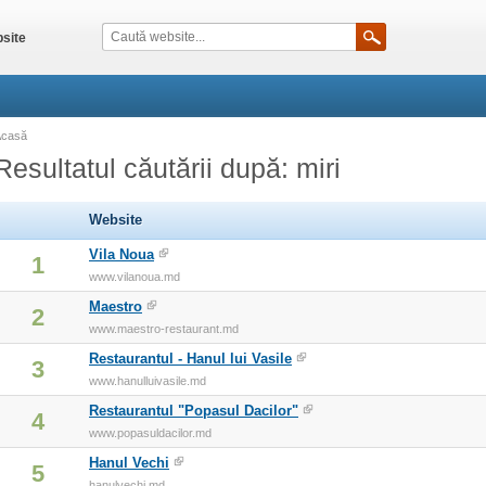
site
Acasă
Resultatul căutării după: miri
Website
Vila Noua
1
www.vilanoua.md
Maestro
2
www.maestro-restaurant.md
Restaurantul - Hanul lui Vasile
3
www.hanulluivasile.md
Restaurantul "Popasul Dacilor"
4
www.popasuldacilor.md
Hanul Vechi
5
hanulvechi.md