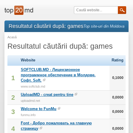
Resultatul căutării după: games
Top site-uri din Moldova
Acasă
Resultatul căutării după: games
Website
Rating
SOFTCLUB.MD - Лицензионное
программное обеспечение в Молдове.
1
0,1000
Софт. Soft.
www.softclub.md
UploadMD - creat pentru tine
2
0,0000
uploadmd.net
Welcome to FunMu
3
0,0000
funmu.info
Font - Добро пожаловать на главную
4
страницу
0,0000