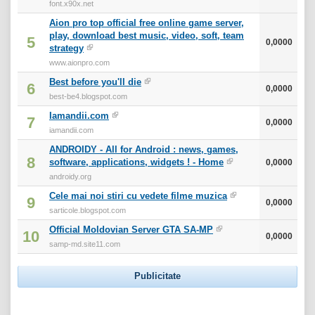
font.x90x.net
Aion pro top official free online game server,
play, download best music, video, soft, team
5
0,0000
strategy
www.aionpro.com
Best before you'll die
6
0,0000
best-be4.blogspot.com
Iamandii.com
7
0,0000
iamandii.com
ANDROIDY - All for Android : news, games,
8
software, applications, widgets ! - Home
0,0000
androidy.org
Cele mai noi stiri cu vedete filme muzica
9
0,0000
sarticole.blogspot.com
Official Moldovian Server GTA SA-MP
10
0,0000
samp-md.site11.com
Publicitate