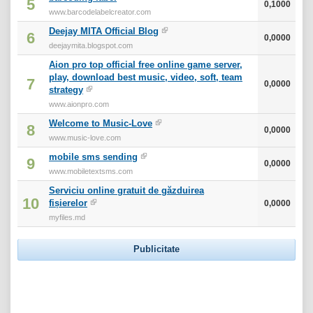
5
0,1000
www.barcodelabelcreator.com
Deejay MITA Official Blog
6
0,0000
deejaymita.blogspot.com
Aion pro top official free online game server,
play, download best music, video, soft, team
7
0,0000
strategy
www.aionpro.com
Welcome to Music-Love
8
0,0000
www.music-love.com
mobile sms sending
9
0,0000
www.mobiletextsms.com
Serviciu online gratuit de găzduirea
10
fișierelor
0,0000
myfiles.md
Publicitate