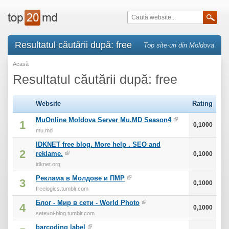
Resultatul căutării după: free
Top site-uri din Moldova
Acasă
Resultatul căutării după: free
Website
Rating
MuOnline Moldova Server Mu.MD Season4
1
0,1000
mu.md
IDKNET free blog. More help . SEO and
2
reklame.
0,1000
idknet.org
Реклама в Молдове и ПМР
3
0,1000
freelogics.tumblr.com
Блог - Мир в сети - World Photo
4
0,1000
setevoi-blog.tumblr.com
barcoding label