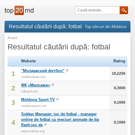
Resultatul căutării după: fotbal
Top site-uri din Moldova
Acasă
Resultatul căutării după: fotbal
Website
Rating
"Молдавский футбол"
1
19,2250
moldfootball.com
ФК «Милсами»
2
0,3000
milsami.md
Moldova Sport TV
3
0,1000
moldovasport.md
Sokker Manager: joc de fotbal - manager
online de fotbal cu meciuri animate de tip
4
0,1000
flash:joc de
www.sokker.org