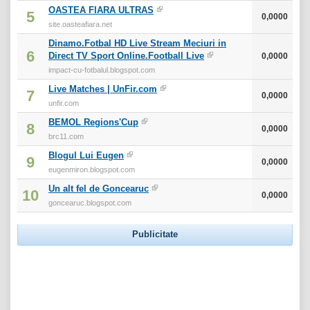
OASTEA FIARA ULTRAS
5
0,0000
site.oasteafiara.net
Dinamo.Fotbal HD Live Stream Meciuri in
6
Direct TV Sport Online.Football Live
0,0000
impact-cu-fotbalul.blogspot.com
Live Matches | UnFir.com
7
0,0000
unfir.com
BEMOL Regions'Cup
8
0,0000
brc11.com
Blogul Lui Eugen
9
0,0000
eugenmiron.blogspot.com
Un alt fel de Goncearuc
10
0,0000
goncearuc.blogspot.com
Publicitate