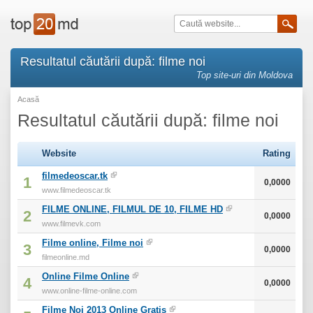
Resultatul căutării după: filme noi
Top site-uri din Moldova
Acasă
Resultatul căutării după: filme noi
Website
Rating
filmedeoscar.tk
1
0,0000
www.filmedeoscar.tk
FILME ONLINE, FILMUL DE 10, FILME HD
2
0,0000
www.filmevk.com
Filme online, Filme noi
3
0,0000
filmeonline.md
Online Filme Online
4
0,0000
www.online-filme-online.com
Filme Noi 2013 Online Gratis