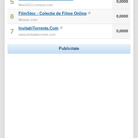
5
0,0000
filme2013.comeze.com
FilmStoc - Colectie de Filme Online
6
0,0000
filmstoc.com
InvitatiiTorrente.Com
7
0,0000
www.invitatiitorrente.com
Publicitate