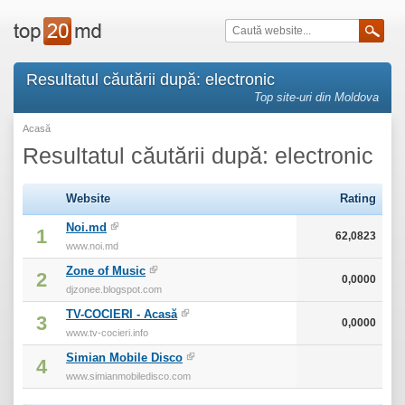
Resultatul căutării după: electronic
Top site-uri din Moldova
Acasă
Resultatul căutării după: electronic
Website
Rating
Noi.md
1
62,0823
www.noi.md
Zone of Music
2
0,0000
djzonee.blogspot.com
TV-COCIERI - Acasă
3
0,0000
www.tv-cocieri.info
Simian Mobile Disco
4
www.simianmobiledisco.com