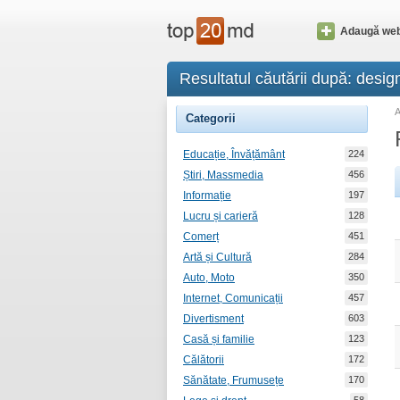
Adaugă web
Resultatul căutării după: design
Categorii
Educație, Învățământ
224
Știri, Massmedia
456
Informație
197
Lucru și carieră
128
Comerț
451
Artă și Cultură
284
Auto, Moto
350
Internet, Comunicații
457
Divertisment
603
Casă și familie
123
Călătorii
172
Sănătate, Frumusețe
170