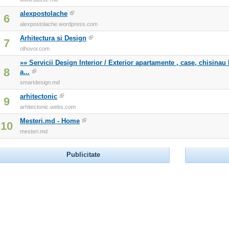
alexpostolache
6
alexpostolache.wordpress.com
Arhitectura si Design
7
olhovoi.com
»» Servicii Design Interior / Exterior apartamente , case, chisinau
8
a...
smartdesign.md
arhitectonic
9
arhitectonic.webs.com
Mesteri.md - Home
10
mesteri.md
Publicitate