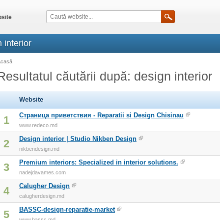
site
 interior
Acasă
Resultatul căutării după: design interior
Website
Страница приветствия - Reparatii si Design Chisinau
1
www.redeco.md
Design interior | Studio Nikben Design
2
nikbendesign.md
Premium interiors: Specialized in interior solutions.
3
nadejdavames.com
Calugher Design
4
calugherdesign.md
BASSC-design-reparatie-market
5
www.bassc.md