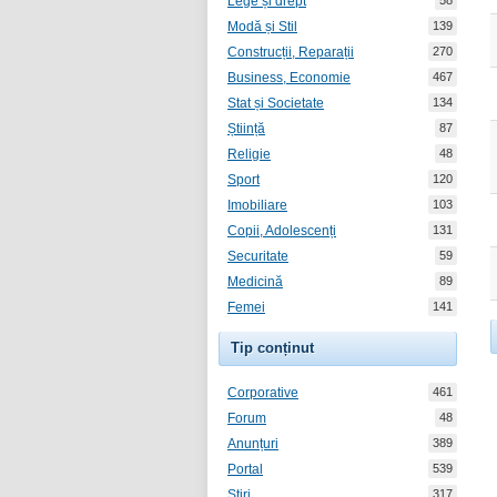
Lege și drept
58
Modă și Stil
139
Construcții, Reparații
270
Business, Economie
467
Stat și Societate
134
Știință
87
Religie
48
Sport
120
Imobiliare
103
Copii, Adolescenți
131
Securitate
59
Medicină
89
Femei
141
Tip conținut
Corporative
461
Forum
48
Anunțuri
389
Portal
539
Știri
317