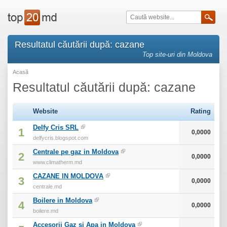
Resultatul căutării după: cazane
Top site-uri din Moldova
Acasă
Resultatul căutării după: cazane
Website
Rating
Delfy Cris SRL
1
0,0000
delfycris.blogspot.com
Centrale pe gaz in Moldova
2
0,0000
www.climatherm.md
CAZANE IN MOLDOVA
3
0,0000
centrale.md
Boilere in Moldova
4
0,0000
boilere.md
Accesorii Gaz si Apa in Moldova