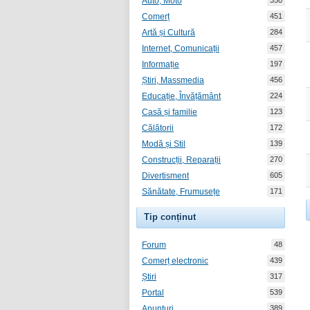
Auto, Moto
350
Comerț
451
Artă și Cultură
284
Internet, Comunicații
457
Informație
197
Știri, Massmedia
456
Educație, Învățământ
224
Casă și familie
123
Călătorii
172
Modă și Stil
139
Construcții, Reparații
270
Divertisment
605
Sănătate, Frumusețe
171
Tip conținut
Forum
48
Comerț electronic
439
Știri
317
Portal
539
Anunțuri
389