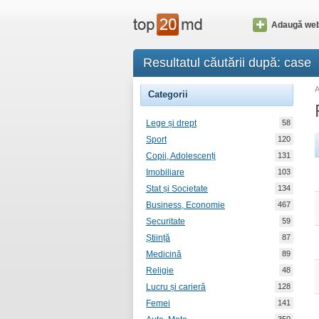
Adaugă web
Resultatul căutării după: case
Categorii
Lege și drept
58
Sport
120
Copii, Adolescenți
131
Imobiliare
103
Stat și Societate
134
Business, Economie
467
Securitate
59
Știință
87
Medicină
89
Religie
48
Lucru și carieră
128
Femei
141