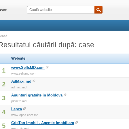
site
Acasă
Resultatul căutării după: case
Website
www.SellsMD.com
1
www.sellsmd.com
AdMaxi.md
2
admaxi.md
Anunturi gratuite in Moldova
3
planeta.md
Lepca
4
www.lepca.com.md
CrisTon Imobil - Agentie Imobiliara
5
www.vila.md