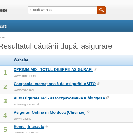
site
rare
Acasă
Resultatul căutării după: asigurare
Website
XPRIMM.MD - TOTUL DESPRE ASIGURARI
1
www.xprimm.md
Compania Internaţională de Asigurări ASITO
2
www.asito.md
Autoasigurare.md - автострахование в Молдове
3
autoasigurare.md
Asigurari Online in Moldova (Chisinau)
4
www.rca.md
Home | Interauto
5
www.interauto.md