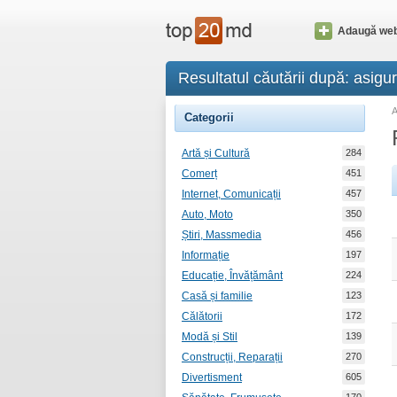
Adaugă web
Resultatul căutării după: asigu
Categorii
Artă și Cultură
284
Comerț
451
Internet, Comunicații
457
Auto, Moto
350
Știri, Massmedia
456
Informație
197
Educație, Învățământ
224
Casă și familie
123
Călătorii
172
Modă și Stil
139
Construcții, Reparații
270
Divertisment
605