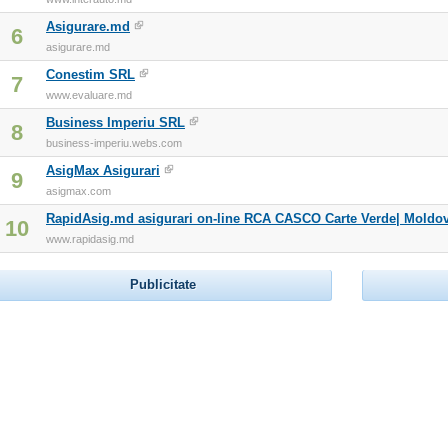
Asigurare.md
6
asigurare.md
Conestim SRL
7
www.evaluare.md
Business Imperiu SRL
8
business-imperiu.webs.com
AsigMax Asigurari
9
asigmax.com
RapidAsig.md asigurari on-line RCA CASCO Carte Verde| Moldo
10
www.rapidasig.md
Publicitate