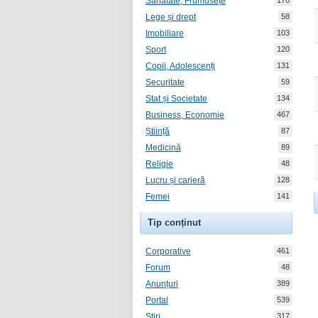
Sănătate, Frumusețe
170
Lege și drept
58
Imobiliare
103
Sport
120
Copii, Adolescenți
131
Securitate
59
Stat și Societate
134
Business, Economie
467
Știință
87
Medicină
89
Religie
48
Lucru și carieră
128
Femei
141
Tip conținut
Corporative
461
Forum
48
Anunțuri
389
Portal
539
Știri
317