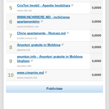
CrisTon Imobil - Agentie Imobiliara
5
0,0000
www.vila.md
WWW.INCHIRIERE.MD - inchirierea
6
apartamentelor
0,0000
www.inchiriere.md
Chirie apartamente - Romser.md
7
0,0000
imobil.romser.md
Anunturi gratuite in Moldova
8
0,0000
planeta.md
anuntun.info - Anunturi gratuite in Moldova
9
Ungheni
0,0000
anuntun.info
www.cimprim.md
10
0,0000
www.cimprim.md
Publicitate