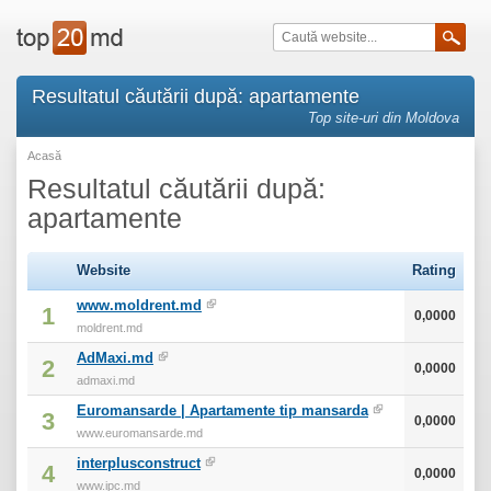
Resultatul căutării după: apartamente
Top site-uri din Moldova
Acasă
Resultatul căutării după:
apartamente
Website
Rating
www.moldrent.md
1
0,0000
moldrent.md
AdMaxi.md
2
0,0000
admaxi.md
Euromansarde | Apartamente tip mansarda
3
0,0000
www.euromansarde.md
interplusconstruct
4
0,0000
www.ipc.md