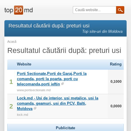
Resultatul căutării după: preturi usi
Top site-uri din Moldova
Acasă
Resultatul căutării după: preturi usi
Website
Rating
Porti Sectionate,Porti de Garaj,Porti la
comanda, porti la poarta, porti cu
1
0,1000
telecomanda,porti ieftin
www.portisectionate.md
Lock.md - Usi de interior, usi metalice, usi la
comanda, geamuri, usi din PCV, Balti,
2
0,0000
Moldova
lock.md
Publicitate