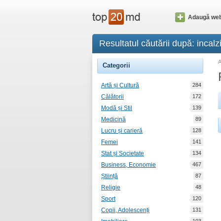
Adaugă web
Resultatul căutării după: incalz
Categorii
Artă și Cultură
284
Călătorii
172
Modă și Stil
139
Medicină
89
Lucru și carieră
128
Femei
141
Stat și Societate
134
Business, Economie
467
Știință
87
Religie
48
Sport
120
Copii, Adolescenți
131