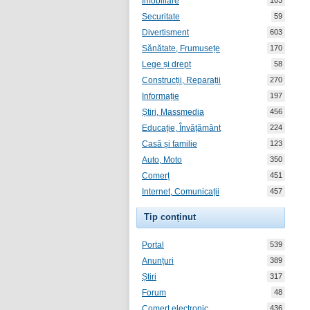
Imobiliare
103
Securitate
59
Divertisment
603
Sănătate, Frumusețe
170
Lege și drept
58
Construcții, Reparații
270
Informație
197
Știri, Massmedia
456
Educație, Învățământ
224
Casă și familie
123
Auto, Moto
350
Comerț
451
Internet, Comunicații
457
Tip conținut
Portal
539
Anunțuri
389
Știri
317
Forum
48
Comerț electronic
436