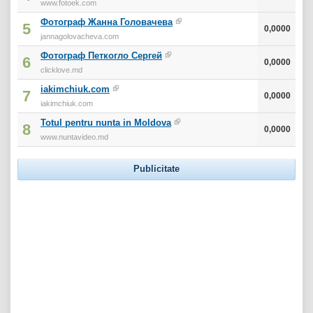
www.fotoek.com
Фотограф Жанна Головачева
5
0,0000
jannagolovacheva.com
Фотограф Петкогло Сергей
6
0,0000
clicklove.md
iakimchiuk.com
7
0,0000
iakimchiuk.com
Totul pentru nunta in Moldova
8
0,0000
www.nuntavideo.md
Publicitate