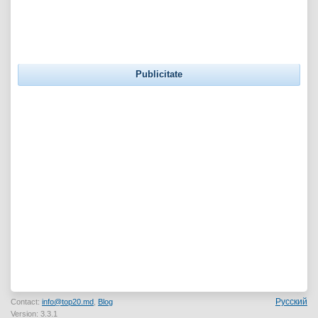
Publicitate
Русский
Contact:
info@top20.md
,
Blog
Version: 3.3.1