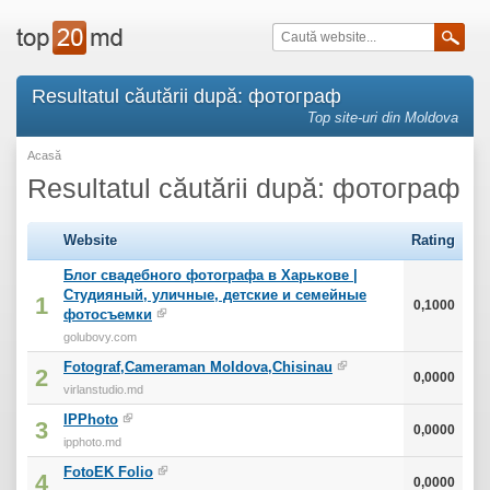
Resultatul căutării după: фотограф
Top site-uri din Moldova
Acasă
Resultatul căutării după: фотограф
Website
Rating
Блог свадебного фотографа в Харькове |
Студияный, уличные, детские и семейные
1
0,1000
фотосъемки
golubovy.com
Fotograf,Cameraman Moldova,Chisinau
2
0,0000
virlanstudio.md
IPPhoto
3
0,0000
ipphoto.md
FotoEK Folio
4
0,0000