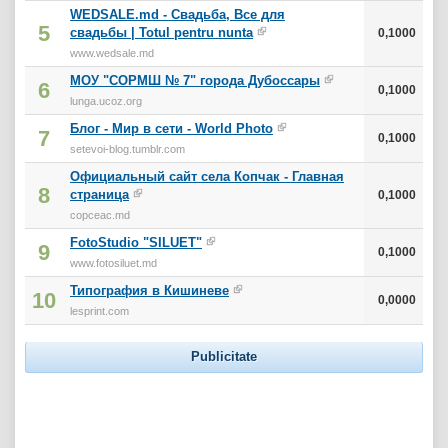
WEDSALE.md - Свадьба, Все для
5
свадьбы | Totul pentru nunta
0,1000
www.wedsale.md
МОУ "СОРМШ № 7" города Дубоссары
6
0,1000
lunga.ucoz.org
Блог - Мир в сети - World Photo
7
0,1000
setevoi-blog.tumblr.com
Официальный сайт села Копчак - Главная
8
страница
0,1000
copceac.md
FotoStudio "SILUET"
9
0,1000
www.fotosiluet.md
Типография в Кишиневе
10
0,0000
lesprint.com
Publicitate