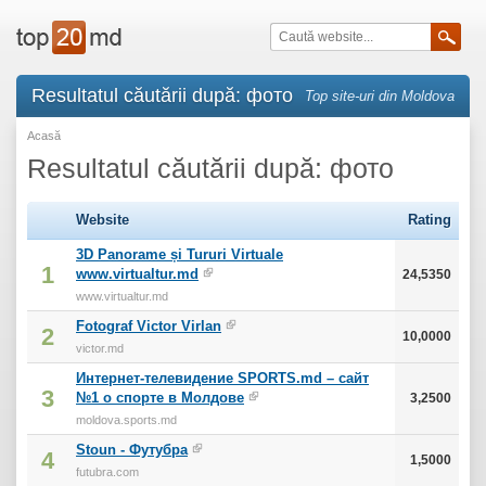
Resultatul căutării după: фото
Top site-uri din Moldova
Acasă
Resultatul căutării după: фото
Website
Rating
3D Panorame și Tururi Virtuale
1
www.virtualtur.md
24,5350
www.virtualtur.md
Fotograf Victor Virlan
2
10,0000
victor.md
Интернет-телевидение SPORTS.md – сайт
3
№1 о спорте в Молдове
3,2500
moldova.sports.md
Stoun - Футубра
4
1,5000
futubra.com