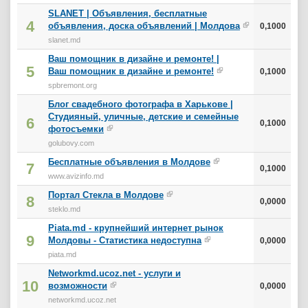
SLANET | Объявления, бесплатные
4
объявления, доска объявлений | Молдова
0,1000
slanet.md
Ваш помощник в дизайне и ремонте! |
5
Ваш помощник в дизайне и ремонте!
0,1000
spbremont.org
Блог свадебного фотографа в Харькове |
Студияный, уличные, детские и семейные
6
0,1000
фотосъемки
golubovy.com
Бесплатные объявления в Молдове
7
0,1000
www.avizinfo.md
Портал Стекла в Молдове
8
0,0000
steklo.md
Piata.md - крупнейший интернет рынок
9
Молдовы - Статистика недоступна
0,0000
piata.md
Networkmd.ucoz.net - услуги и
10
возможности
0,0000
networkmd.ucoz.net