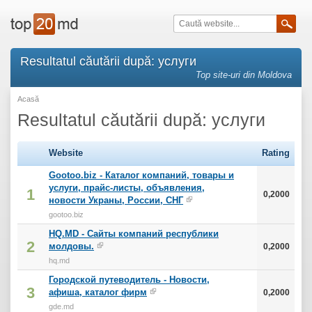
Resultatul căutării după: услуги
Top site-uri din Moldova
Acasă
Resultatul căutării după: услуги
Website
Rating
Gootoo.biz - Каталог компаний, товары и
услуги, прайс-листы, объявления,
1
0,2000
новости Украны, России, СНГ
gootoo.biz
HQ.MD - Сайты компаний республики
2
молдовы.
0,2000
hq.md
Городской путеводитель - Новости,
3
афиша, каталог фирм
0,2000
gde.md