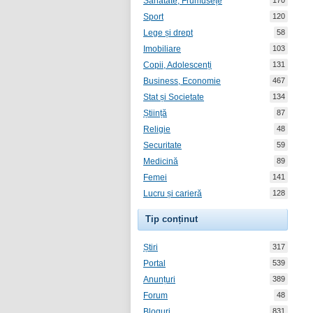
Sănătate, Frumusețe
170
Sport
120
Lege și drept
58
Imobiliare
103
Copii, Adolescenți
131
Business, Economie
467
Stat și Societate
134
Știință
87
Religie
48
Securitate
59
Medicină
89
Femei
141
Lucru și carieră
128
Tip conținut
Știri
317
Portal
539
Anunțuri
389
Forum
48
Bloguri
831