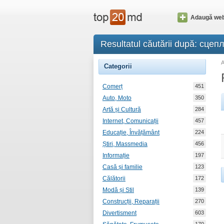
Adaugă web
Resultatul căutării după: сцеп
Categorii
Comerț
451
Auto, Moto
350
Artă și Cultură
284
Internet, Comunicații
457
Educație, Învățământ
224
Știri, Massmedia
456
Informație
197
Casă și familie
123
Călătorii
172
Modă și Stil
139
Construcții, Reparații
270
Divertisment
603