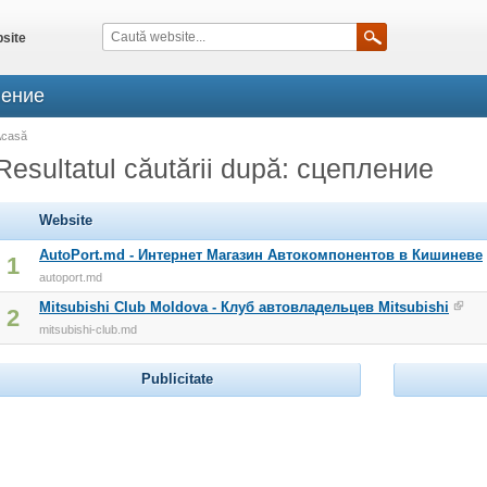
site
ление
Acasă
Resultatul căutării după: сцепление
Website
AutoPort.md - Интернет Магазин Автокомпонентов в Кишиневе
1
autoport.md
Mitsubishi Club Moldova - Клуб автовладельцев Mitsubishi
2
mitsubishi-club.md
Publicitate