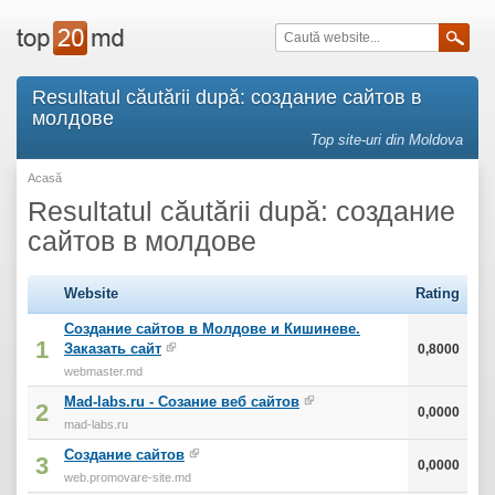
Resultatul căutării după: создание сайтов в
молдове
Top site-uri din Moldova
Acasă
Resultatul căutării după: создание
сайтов в молдове
Website
Rating
Создание сайтов в Молдове и Кишиневе.
1
Заказать сайт
0,8000
webmaster.md
Mad-labs.ru - Созание веб сайтов
2
0,0000
mad-labs.ru
Создание сайтов
3
0,0000
web.promovare-site.md