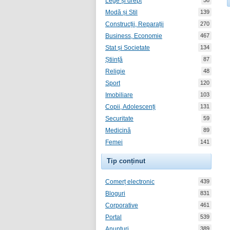
Lege și drept
58
Modă și Stil
139
Construcții, Reparații
270
Business, Economie
467
Stat și Societate
134
Știință
87
Religie
48
Sport
120
Imobiliare
103
Copii, Adolescenți
131
Securitate
59
Medicină
89
Femei
141
Tip conținut
Comerț electronic
439
Bloguri
831
Corporative
461
Portal
539
Anunțuri
389