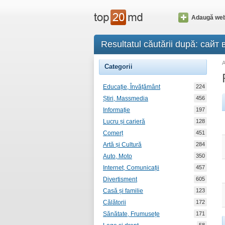
Adaugă web
Resultatul căutării după: сайт
Categorii
Educație, Învățământ
224
Știri, Massmedia
456
Informație
197
Lucru și carieră
128
Comerț
451
Artă și Cultură
284
Auto, Moto
350
Internet, Comunicații
457
Divertisment
605
Casă și familie
123
Călătorii
172
Sănătate, Frumusețe
171