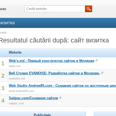
site
 визитка
Acasă
Resultatul căutării după: сайт визитка
Website
Web's.md - Первый конструктор сайтов в Молдове
1
webs.md
Веб Студия EVANOISE. Разработка сайтов в Молдове.
2
evanoise.md
Web Studio Andrew85.com - Создание сайтов по доступным цен
3
www.andrew85.com
Saitpac.com/Создание сайтов
4
saitpac.com
Publicitate