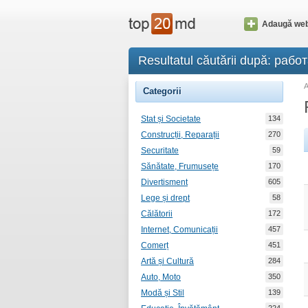
Adaugă web
Resultatul căutării după: раб
Categorii
Stat și Societate
134
Construcții, Reparații
270
Securitate
59
Sănătate, Frumusețe
170
Divertisment
605
Lege și drept
58
Călătorii
172
Internet, Comunicații
457
Comerț
451
Artă și Cultură
284
Auto, Moto
350
Modă și Stil
139