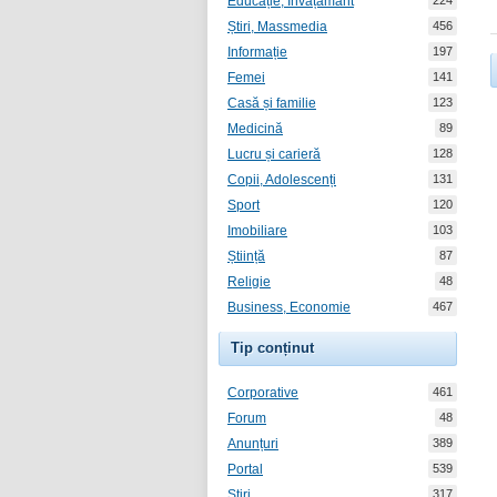
Educație, Învățământ
224
Știri, Massmedia
456
Informație
197
Femei
141
Casă și familie
123
Medicină
89
Lucru și carieră
128
Copii, Adolescenți
131
Sport
120
Imobiliare
103
Știință
87
Religie
48
Business, Economie
467
Tip conținut
Corporative
461
Forum
48
Anunțuri
389
Portal
539
Știri
317