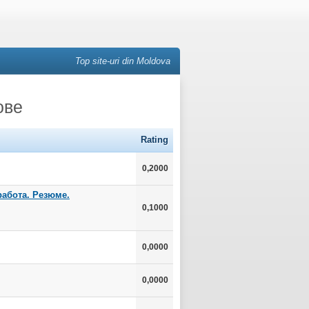
Top site-uri din Moldova
ове
Rating
0,2000
работа. Резюме.
0,1000
0,0000
0,0000