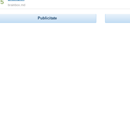
5
brainbox.md
Publicitate