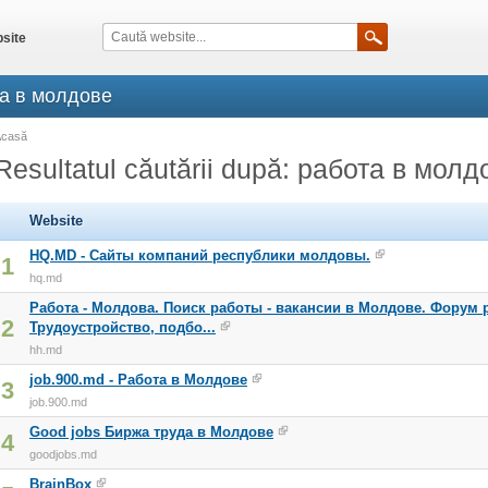
site
ота в молдове
Acasă
Resultatul căutării după: работа в молд
Website
HQ.MD - Сайты компаний республики молдовы.
1
hq.md
Работа - Молдова. Поиск работы - вакансии в Молдове. Форум 
2
Трудоустройство, подбо...
hh.md
job.900.md - Работа в Молдове
3
job.900.md
Good jobs Биржа труда в Молдове
4
goodjobs.md
BrainBox