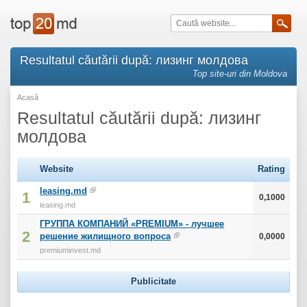
Resultatul căutării după: лизинг молдова
Top site-uri din Moldova
Acasă
Resultatul căutării după: лизинг
молдова
Website
Rating
leasing.md
1
0,1000
leasing.md
ГРУППА КОМПАНИЙ «PREMIUM» - лучшее
2
решение жилищного вопроса
0,0000
premiuminvest.md
Publicitate