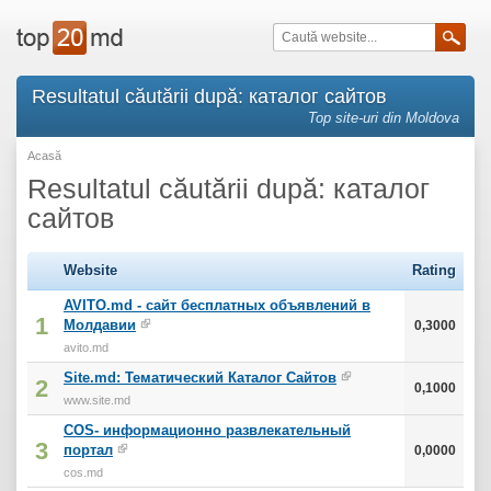
Resultatul căutării după: каталог сайтов
Top site-uri din Moldova
Acasă
Resultatul căutării după: каталог
сайтов
Website
Rating
AVITO.md - сайт бесплатных объявлений в
1
Молдавии
0,3000
avito.md
Site.md: Тематический Каталог Сайтов
2
0,1000
www.site.md
COS- информационно развлекательный
3
портал
0,0000
cos.md