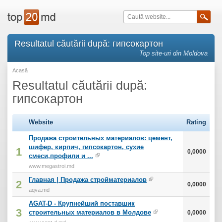
Resultatul căutării după: гипсокартон
Top site-uri din Moldova
Acasă
Resultatul căutării după:
гипсокартон
Website
Rating
Продажа строительных материалов: цемент,
шифер, кирпич, гипсокартон, сухие
1
0,0000
смеси,профили и ...
www.megastroi.md
Главная | Продажа стройматериалов
2
0,0000
aqva.md
AGAT-D - Крупнейший поставшик
3
строительных материалов в Молдове
0,0000