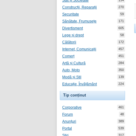
Stat și Societate
134
Construcții, Reparații
270
Securitate
59
Sănătate, Frumusețe
171
Divertisment
605
Lege și drept
58
Călătorii
172
Internet, Comunicații
457
Comerț
451
Artă și Cultură
284
Auto, Moto
350
Modă și Stil
139
Educație, Învățământ
224
Tip conținut
Corporative
461
Forum
48
Anunțuri
389
Portal
539
Știri
317