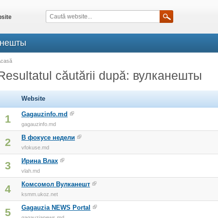
site
канешты
Acasă
Resultatul căutării după: вулканешты
Website
Gagauzinfo.md
1
gagauzinfo.md
В фокусе недели
2
vfokuse.md
Ирина Влах
3
vlah.md
Комсомол Вулканешт
4
ksmm.ukoz.net
Gagauzia NEWS Portal
5
gagauzianews.md