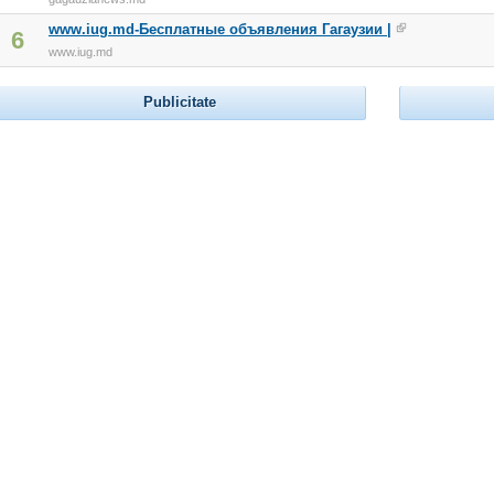
www.iug.md-Бесплатные объявления Гагаузии |
6
www.iug.md
Publicitate