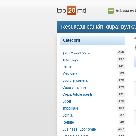
Adaugă web
Resultatul căutării după: вул
Categorii
Știri, Massmedia
456
Informație
197
Femei
141
Medicină
89
Lucru și carieră
128
Casă și familie
123
Copii, Adolescenți
131
Sport
120
Imobiliare
103
Știință
87
Religie
48
Business, Economie
467