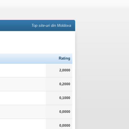
Top site-uri din Moldova
Rating
2,0000
0,2000
0,1000
0,0000
0,0000