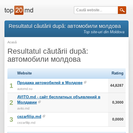
Resultatul căutării după: автомобили молдова
Top site-uri din Moldova
Acasă
Resultatul căutării după:
автомобили молдова
Website
Rating
Продажа автомобилей в Молдове
1
44,8287
automd.su
AVITO.md - сайт бесплатных объявлений в
2
Молдавии
0,3000
avito.md
cezarfilip.md
3
0,0000
cezarfilip.md