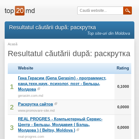
Resultatul căutării după: раскрутка
Top site-uri din Moldova
Acasă
Resultatul căutării după: раскрутка
Website
Rating
Гена Герасим (Gena Gerasim) - программист,
канд.техн.наук, психолог, поэт - Бельцы,
1
0,1000
Молдова
gerasim.com.md
Раскрутка сайтов
2
0,0000
www.promovare-site.md
REAL PROGRES - Компьютерный Сервис-
Центр - Бельцы, Молдавия ( Бэлць,
3
0,0000
Молдова ) ( Beltsy, Moldova )
real-progres.com