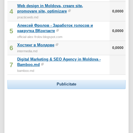
Web design in Moldova, creare site,
4
promovare site, optimizare
0,0000
practicweb.md
Алексей Фролов - Заработок голосов и
5
накрутка ВКонтакте
0,0000
official-alex-frolov.blogspot.com
Хостинг в Молдове
6
0,0000
intermedia.md
Digital Marketing & SEO Agency in Moldova -
7
Bamboo.md
bamboo.md
Publicitate