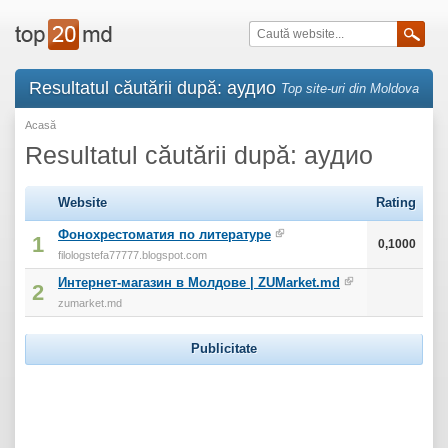
Resultatul căutării după: аудио
Top site-uri din Moldova
Acasă
Resultatul căutării după: аудио
Website
Rating
Фонохрестоматия по литературе
1
0,1000
filologstefa77777.blogspot.com
Интернет-магазин в Молдове | ZUMarket.md
2
zumarket.md
Publicitate