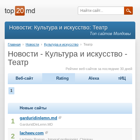
Новости: Культура и искусство: Театр
Топ сайтов Молдовы
Главная
›
Новости
›
Культура и искусство
›
Театр
Новости - Культура и искусство -
Театр
Рейтинг веб-сайтов за последние 30 дней
Веб-сайт
Rating
Alexa
тИЦ
1
Новые сайты
garduridinlemn.md
1
GarduridDinLemn.MD
lacheev.com
2
Lacheev Roman - fotograf profesionist. Chisinau