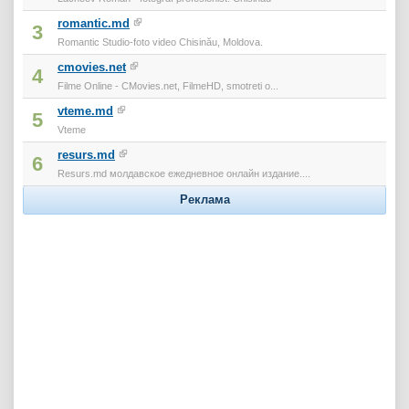
romantic.md
3
Romantic Studio-foto video Chisinău, Moldova.
cmovies.net
4
Filme Online - CMovies.net, FilmeHD, smotreti o...
vteme.md
5
Vteme
resurs.md
6
Resurs.md молдавское ежедневное онлайн издание....
Реклама