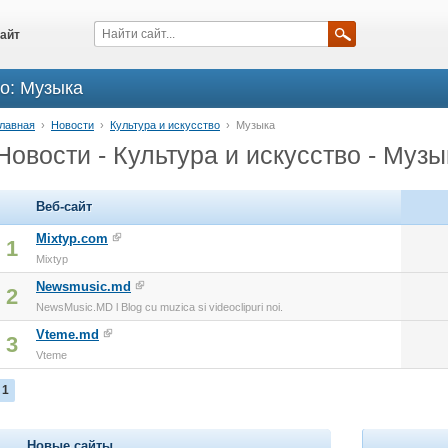
айт
во: Музыка
лавная
›
Новости
›
Культура и искусство
›
Музыка
Новости - Культура и искусство - Музы
Веб-сайт
Mixtyp.com
1
Mixtyp
Newsmusic.md
2
NewsMusic.MD l Blog cu muzica si videoclipuri noi.
Vteme.md
3
Vteme
1
Новые сайты