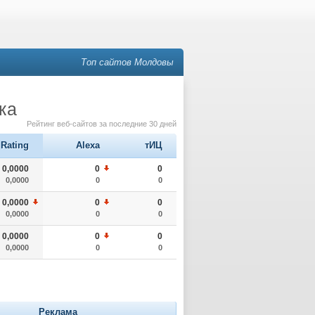
Топ сайтов Молдовы
ка
Рейтинг веб-сайтов за последние 30 дней
Rating
Alexa
тИЦ
0,0000
0
0
0,0000
0
0
0,0000
0
0
0,0000
0
0
0,0000
0
0
0,0000
0
0
Реклама