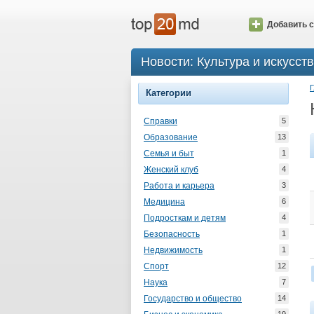
Добавить с
Новости: Культура и искусст
Г
Категории
Справки
5
Образование
13
Семья и быт
1
Женский клуб
4
Работа и карьера
3
Медицина
6
Подросткам и детям
4
Безопасность
1
Недвижимость
1
Спорт
12
Наука
7
Государство и общество
14