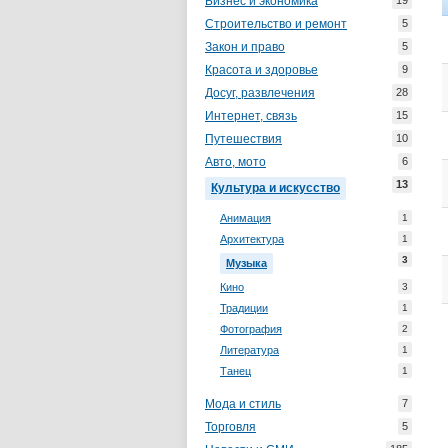
Бизнес и экономика
19
Строительство и ремонт
5
Закон и право
5
Красота и здоровье
9
Досуг, развлечения
28
Интернет, связь
15
Путешествия
10
Авто, мото
6
13
Культура и искусство
Анимация
1
Архитектура
1
3
Музыка
Кино
3
Традиции
1
Фотография
2
Литература
1
Танец
1
Мода и стиль
7
Торговля
5