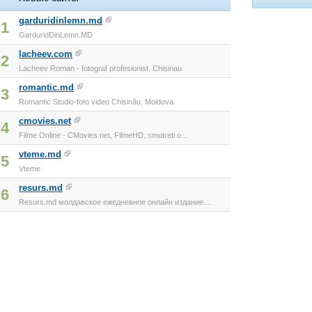
garduridinlemn.md
1
GarduridDinLemn.MD
lacheev.com
2
Lacheev Roman - fotograf profesionist. Chisinau
romantic.md
3
Romantic Studio-foto video Chisinău, Moldova.
cmovies.net
4
Filme Online - CMovies.net, FilmeHD, smotreti o...
vteme.md
5
Vteme
resurs.md
6
Resurs.md молдавское ежедневное онлайн издание....