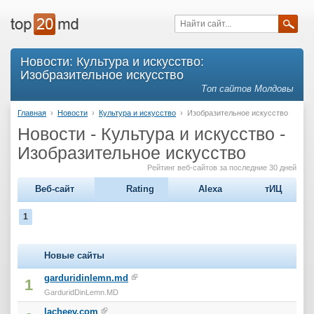
Новости: Культура и искусство:
Изобразительное искусство
Топ сайтов Молдовы
Главная
›
Новости
›
Культура и искусство
›
Изобразительное искусство
Новости - Культура и искусство -
Изобразительное искусство
Рейтинг веб-сайтов за последние 30 дней
Веб-сайт
Rating
Alexa
тИЦ
1
Новые сайты
garduridinlemn.md
1
GarduridDinLemn.MD
lacheev.com