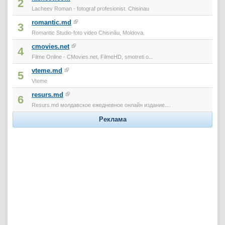
2
Lacheev Roman - fotograf profesionist. Chisinau
romantic.md
3
Romantic Studio-foto video Chisinău, Moldova.
cmovies.net
4
Filme Online - CMovies.net, FilmeHD, smotreti o...
vteme.md
5
Vteme
resurs.md
6
Resurs.md молдавское ежедневное онлайн издание....
Реклама