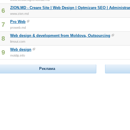
ZION.MD - Creare Site | Web Design | Optmizare SEO | Administra
6
www.zion.md
Pro Web
7
proweb.md
Web design & development from Moldova, Outsourcing
8
limout.com
Web design
9
moldip.info
Реклама