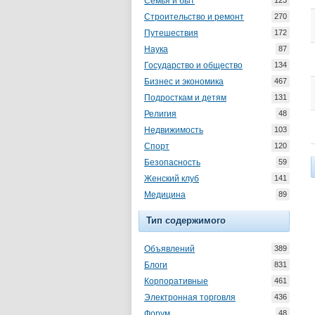
Семья и быт
123
Строительство и ремонт
270
Путешествия
172
Наука
87
Государство и общество
134
Бизнес и экономика
467
Подросткам и детям
131
Религия
48
Недвижимость
103
Спорт
120
Безопасность
59
Женский клуб
141
Медицина
89
Тип содержимого
Объявлений
389
Блоги
831
Корпоративные
461
Электронная торговля
436
Форум
48