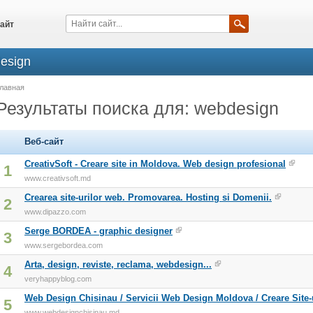
айт
esign
лавная
Результаты поиска для: webdesign
Веб-сайт
CreativSoft - Creare site in Moldova. Web design profesional
1
www.creativsoft.md
Crearea site-urilor web. Promovarea. Hosting si Domenii.
2
www.dipazzo.com
Serge BORDEA - graphic designer
3
www.sergebordea.com
Arta, design, reviste, reclama, webdesign...
4
veryhappyblog.com
Web Design Chisinau / Servicii Web Design Moldova / Creare Site-
5
www.webdesignchisinau.md