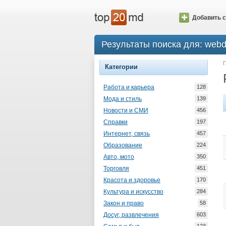
Добавить с
Результаты поиска для: webd
Г
Категории
Работа и карьера
128
Мода и стиль
139
Новости и СМИ
456
Справки
197
Интернет, связь
457
Образование
224
Авто, мото
350
Торговля
451
Красота и здоровье
170
Культура и искусство
284
Закон и право
58
Досуг, развлечения
603